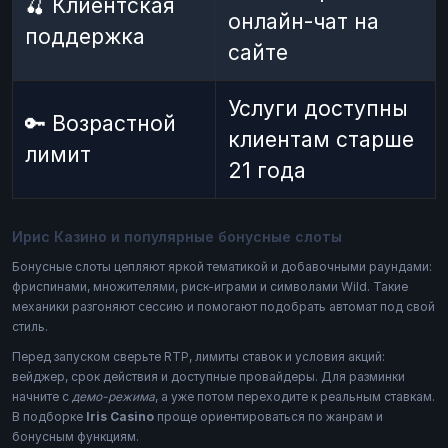
🍒 Клиентская
онлайн-чат на
поддержка
сайте
Услуги доступны
🔑 Возрастной
клиентам старше
лимит
21 года
Ирис Казино и популярные бонусные слоты
Бонусные слоты цепляют яркой тематикой и добавочными раундами:
фриспинами, множителями, риск-играми и символами Wild. Такие
механики разгоняют сессию и помогают подобрать автомат под свой
стиль.
Перед запуском сверьте RTP, лимиты ставок и условия акций:
вейджер, срок действия и доступные провайдеры. Для разминки
начните с
демо-режима
, а уже потом переходите к реальным ставкам.
В подборке
Iris Casino
проще ориентироваться по жанрам и
бонусным функциям.