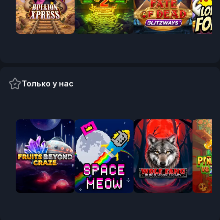
Только у нас
Exclusive
Exclusive
Pre-release
Pre-