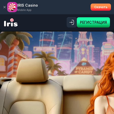
IRIS Casino
Скачать
Mobile App
РЕГИСТРАЦИЯ