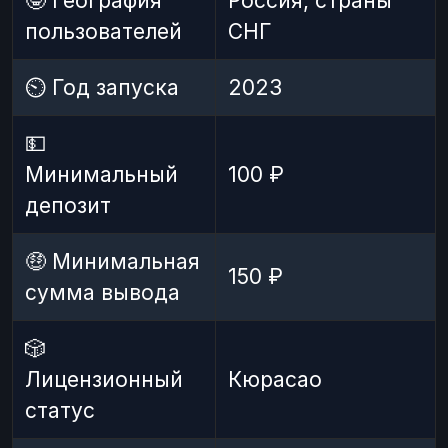
🤓 География
Россия, страны
пользователей
СНГ
⏲ Год запуска
2023
💵
Минимальный
100 ₽
депозит
🤑 Минимальная
150 ₽
сумма вывода
🎲
Лицензионный
Кюрасао
статус