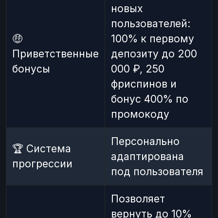
новых
пользователей:
🤑
100% к первому
Приветственные
депозиту до 200
бонусы
000 ₽, 250
фриспинов и
бонус 400% по
промокоду
Персонально
🏆 Система
адаптирована
прогрессии
под пользователя
Позволяет
вернуть до 10%