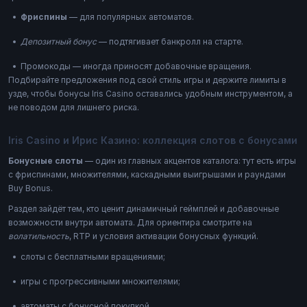
Фриспины
— для популярных автоматов.
Депозитный бонус
— подтягивает банкролл на старте.
Промокоды — иногда приносят добавочные вращения.
Подбирайте предложения под свой стиль игры и держите лимиты в
узде, чтобы бонусы Iris Casino оставались удобным инструментом, а
не поводом для лишнего риска.
Iris Casino и Ирис Казино: коллекция слотов с бонусами
Бонусные слоты
— один из главных акцентов каталога: тут есть игры
с фриспинами, множителями, каскадными выигрышами и раундами
Buy Bonus.
Раздел зайдёт тем, кто ценит динамичный геймплей и добавочные
возможности внутри автомата. Для ориентира смотрите на
волатильность
, RTP и условия активации бонусных функций.
слоты с бесплатными вращениями;
игры с прогрессивными множителями;
автоматы с бонусной покупкой.